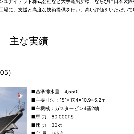
ンユナイテッド株式会社など大手造船所様、ならびに日本製鉄
工場に、支援と高度な技術提供を行い、高い評価をいただいて
主な実績
05）
■基準排水量：4,550t
■主要寸法：151×17.4×10.9×5.2m
■主機械：ガスタービン4基2軸
■馬 力：60,000PS
■速 力：30kt
■定 員：165名