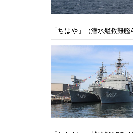
「ちはや」（潜水艦救難艦AS