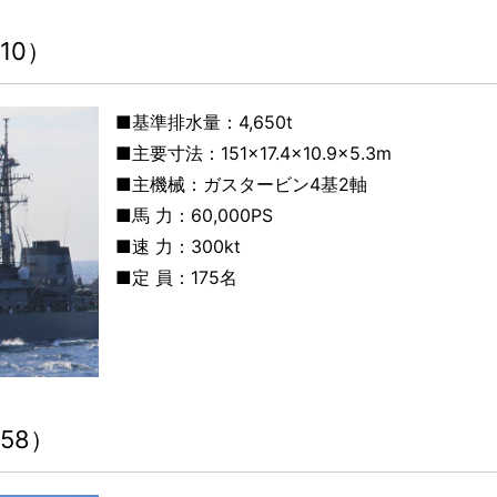
10）
■基準排水量：4,650t
■主要寸法：151×17.4×10.9×5.3m
■主機械：ガスタービン4基2軸
■馬 力：60,000PS
■速 力：300kt
■定 員：175名
58）