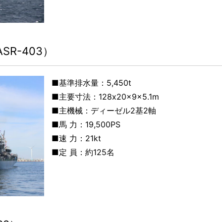
R-403）
■基準排水量：5,450t
■主要寸法：128
x20x9x5.1m
■主機械：
ディーゼル2基2軸
■馬 力：19,500
PS
■速 力：21
kt
■定 員：
約125名