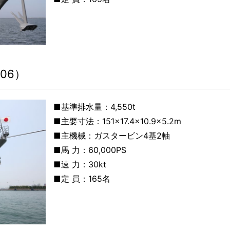
06）
■基準排水量：
4,550t
■主要寸法：
151×17.4×10.9×5.2m
■主機械：
ガスタービン4基2軸
■馬 力：
60,000PS
■速 力：
30kt
■定 員：
165名