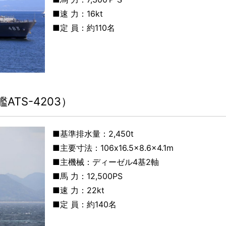
■速 力：16kt
■定 員：
約110名
TS-4203）
■基準排水量：2,450t
■主要寸法：106
x16.5×8.6×4.1m
■主機械：
ディーゼル4基2軸
■馬 力：12,500
PS
■速 力：22
kt
■定 員：
約140名