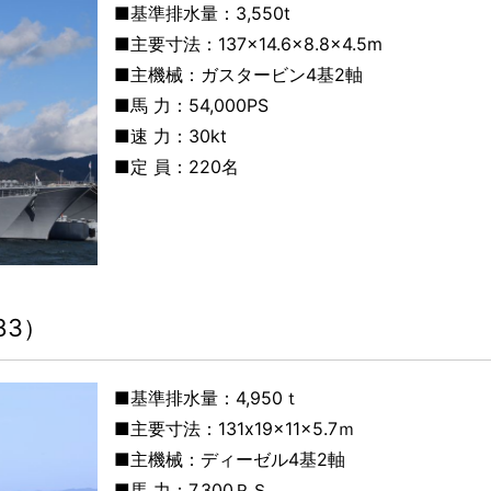
■基準排水量：
3,550t
■主要寸法：
137×14.6×8.8×4.5m
■主機械：
ガスタービン4基2軸
■馬 力：
54,000PS
■速 力：
30kt
■定 員：
220名
83）
■基準排水量：4,950
ｔ
■主要寸法：131
x
19x11x5.7ｍ
■主機械：
ディーゼル4基2軸
■馬 力：7,300
ＰＳ