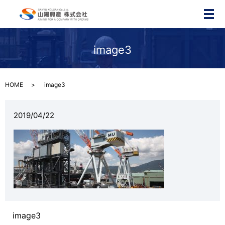
メ
image3
HOME
image3
2019/04/22
image3