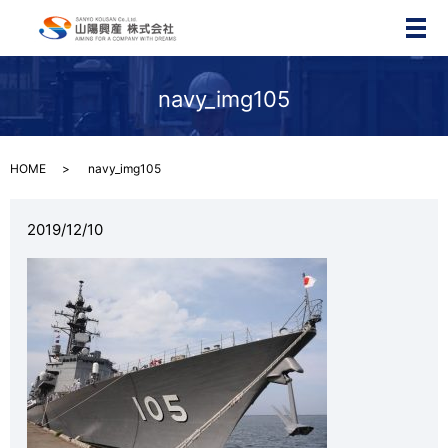
メ
navy_img105
HOME
navy_img105
2019/12/10